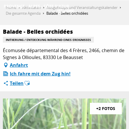
Aller
Home
Aktivitäten
Ausgehtipps und Veranstaltungskalender
au
Die gesamte Agenda
Balade - Belles orchidées
contenu
ENTDECKEN
principal
Balade - Belles orchidées
INITIIERUNG / ENTDECKUNG WÄHREND EINES EREIGNISSES
AKTIVITÄTEN
Écomusée départemental des 4 Frères, 2466, chemin de
Signes à Ollioules, 83330 Le Beausset
Anfahrt
AUFENTHALT
Ich fahre mit dem Zug hin!
Ajouter aux favoris
Teilen
ESPACE PRO
+2 FOTOS