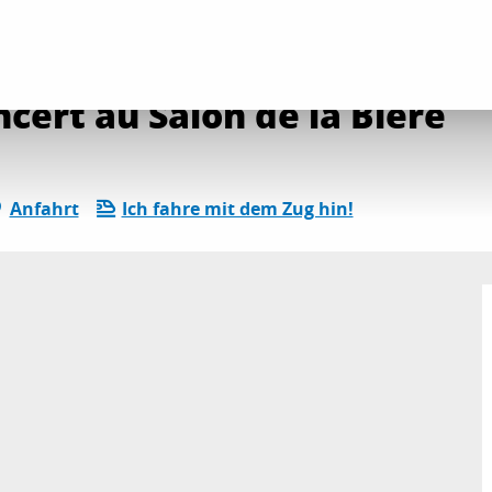
ender
Die gesamte Agenda
Blue Valentines en concert au Salon de la Bi
cert au Salon de la Bière
Anfahrt
Ich fahre mit dem Zug hin!