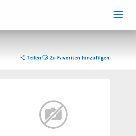
ère
Voir les favoris
DE
Suche
Ajouter aux favoris
Teilen
Zu Favoriten hinzufügen