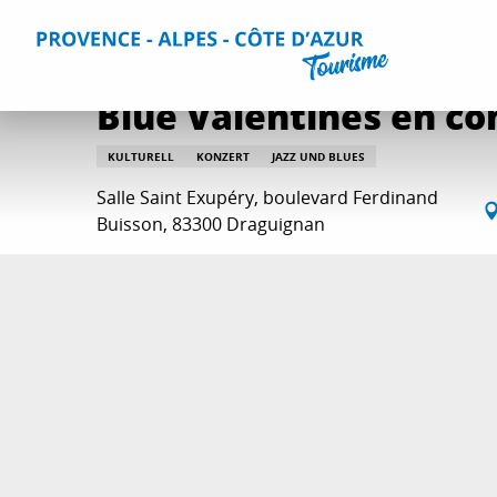
Aller
Home
Aktivitäten
Ausgehtipps und Veranstaltungskal
au
contenu
principal
Blue Valentines en con
KULTURELL
KONZERT
JAZZ UND BLUES
Salle Saint Exupéry, boulevard Ferdinand
Buisson, 83300 Draguignan