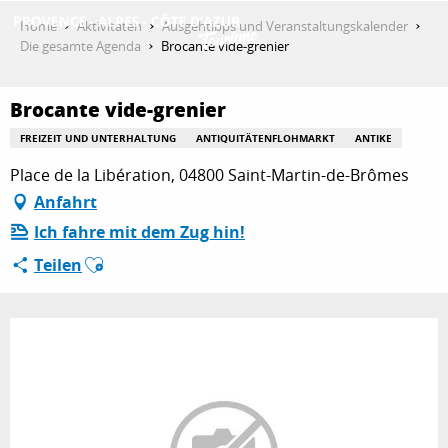
Aller
Home
Aktivitäten
Ausgehtipps und Veranstaltungskalender
au
Die gesamte Agenda
Brocante vide-grenier
contenu
ENTDECKEN
principal
Brocante vide-grenier
FREIZEIT UND UNTERHALTUNG
ANTIQUITÄTENFLOHMARKT
ANTIKE
AKTIVITÄTEN
Place de la Libération, 04800 Saint-Martin-de-Brômes
Anfahrt
Ich fahre mit dem Zug hin!
AUFENTHALT
Ajouter aux favoris
Teilen
ESPACE PRO