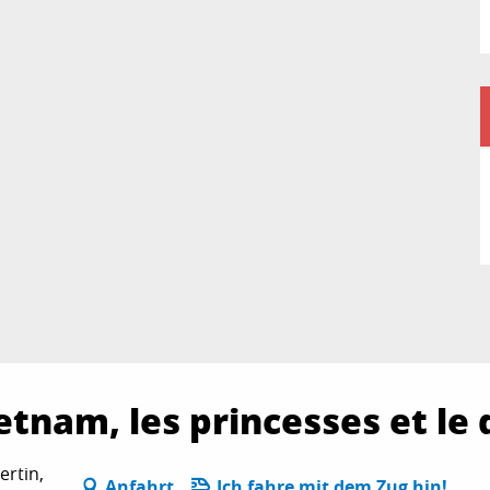
etnam, les princesses et le
ertin,
Anfahrt
Ich fahre mit dem Zug hin!