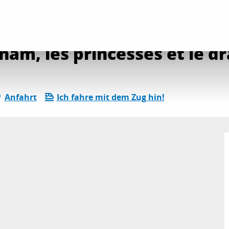
ender
Die gesamte Agenda
Ciné-conférence "Vietnam, les princesses et
nam, les princesses et le d
Anfahrt
Ich fahre mit dem Zug hin!