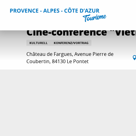
Aller
Home
Aktivitäten
Ausgehtipps und Veranstaltungskal
au
contenu
principal
Ciné-conférence "Viet
KULTURELL
KONFERENZ/VORTRAG
Château de Fargues, Avenue Pierre de
Coubertin, 84130 Le Pontet