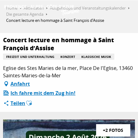
Aller
Home
Aktivitäten
Ausgehtipps und Veranstaltungskalender
au
Die gesamte Agenda
contenu
Concert lecture en hommage à Saint François d’Assise
ENTDECKEN
principal
Concert lecture en hommage à Saint
François d’Assise
AKTIVITÄTEN
FREIZEIT UND UNTERHALTUNG
KONZERT
KLASSISCHE MUSIK
Eglise des Stes Maries de la mer, Place De l'Eglise, 13460
AUFENTHALT
Saintes-Maries-de-la-Mer
Anfahrt
Ich fahre mit dem Zug hin!
ESPACE PRO
Ajouter aux favoris
Teilen
+2 FOTOS