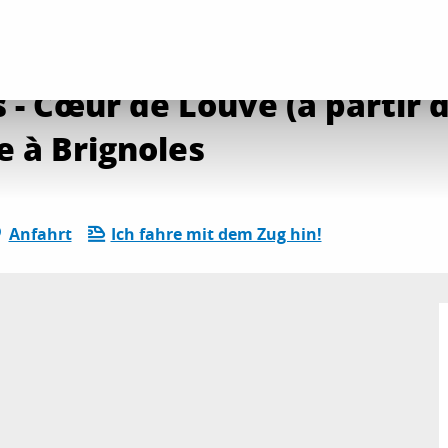
ender
Die gesamte Agenda
Concert : Rock à petits - Cœur de Louve (à par
s - Cœur de Louve (à partir d
le à Brignoles
Anfahrt
Ich fahre mit dem Zug hin!