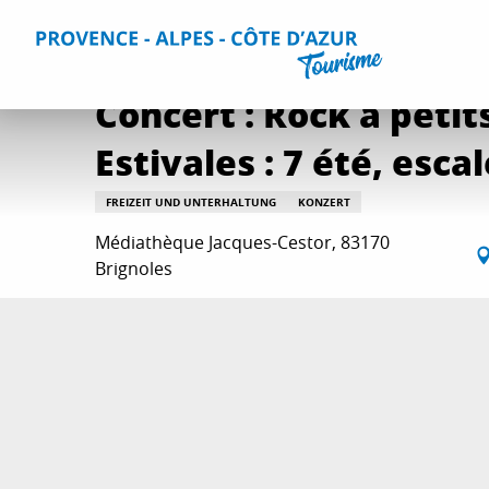
Aller
Home
Aktivitäten
Ausgehtipps und Veranstaltungskal
au
contenu
principal
Concert : Rock à petit
Estivales : 7 été, esca
FREIZEIT UND UNTERHALTUNG
KONZERT
Médiathèque Jacques-Cestor, 83170
Brignoles