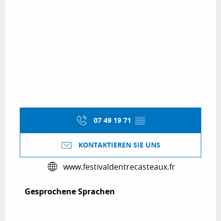
07 49 19 71
▒▒
KONTAKTIEREN SIE UNS
www.festivaldentrecasteaux.fr
Gesprochene Sprachen
Gesprochene Sprachen