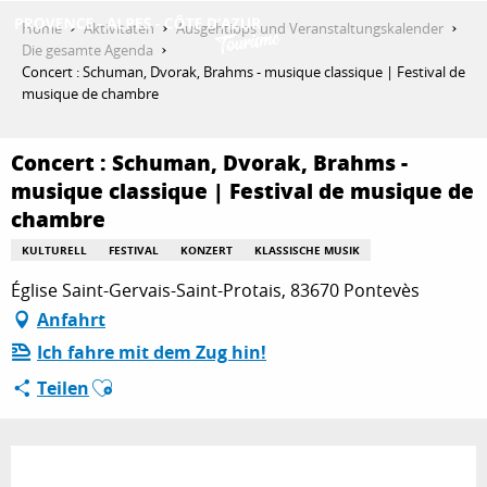
Aller
Home
Aktivitäten
Ausgehtipps und Veranstaltungskalender
au
Die gesamte Agenda
contenu
Concert : Schuman, Dvorak, Brahms - musique classique | Festival de
ENTDECKEN
principal
musique de chambre
Concert : Schuman, Dvorak, Brahms -
AKTIVITÄTEN
musique classique | Festival de musique de
chambre
KULTURELL
FESTIVAL
KONZERT
KLASSISCHE MUSIK
AUFENTHALT
Église Saint-Gervais-Saint-Protais, 83670 Pontevès
Anfahrt
ESPACE PRO
Ich fahre mit dem Zug hin!
Ajouter aux favoris
Teilen