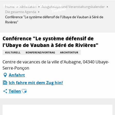
Aller
Home
Aktivitäten
Ausgehtipps und Veranstaltungskalender
au
Die gesamte Agenda
contenu
Conférence "Le système défensif de l'Ubaye de Vauban à Séré de
ENTDECKEN
principal
Rivières"
Conférence "Le système défensif de
AKTIVITÄTEN
l'Ubaye de Vauban à Séré de Rivières"
KULTURELL
KONFERENZ/VORTRAG
ARCHITEKTUR
AUFENTHALT
Centre de vacances de la ville d'Aubagne, 04340 Ubaye-
Serre-Ponçon
Anfahrt
ESPACE PRO
Ich fahre mit dem Zug hin!
Ajouter aux favoris
Teilen