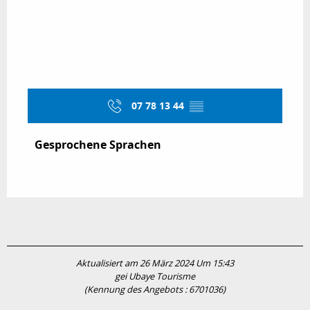
07 78 13 44
▒▒
Gesprochene Sprachen
Gesprochene Sprachen
Aktualisiert am 26 März 2024 Um 15:43
gei Ubaye Tourisme
(Kennung des Angebots :
6701036
)