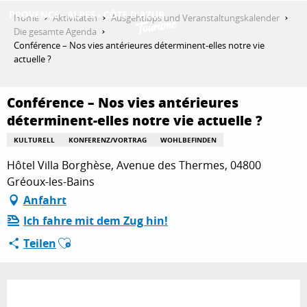
Aller
Home
Aktivitäten
Ausgehtipps und Veranstaltungskalender
au
Die gesamte Agenda
contenu
Conférence – Nos vies antérieures déterminent-elles notre vie
ENTDECKEN
principal
actuelle ?
Conférence – Nos vies antérieures
AKTIVITÄTEN
déterminent-elles notre vie actuelle ?
KULTURELL
KONFERENZ/VORTRAG
WOHLBEFINDEN
AUFENTHALT
Hôtel Villa Borghèse, Avenue des Thermes, 04800
Gréoux-les-Bains
Anfahrt
ESPACE PRO
Ich fahre mit dem Zug hin!
Ajouter aux favoris
Teilen