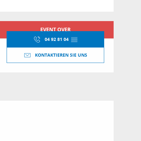
Öffnungszeiten & Kon
EVENT OVER
04 92 81 04
▒▒
KONTAKTIEREN SIE UNS