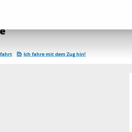
ender
Die gesamte Agenda
De l'ombre à la lumière
re
fahrt
Ich fahre mit dem Zug hin!