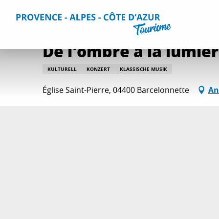
Aller
Home
Aktivitäten
Ausgehtipps und Veranstaltungskal
au
contenu
principal
De l'ombre à la lumiè
KULTURELL
KONZERT
KLASSISCHE MUSIK
Église Saint-Pierre, 04400 Barcelonnette
An