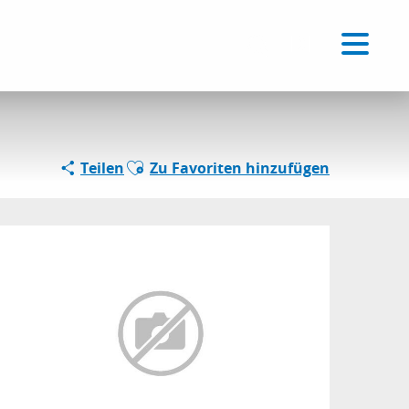
Voir les favoris
DE
Suche
Ajouter aux favoris
Teilen
Zu Favoriten hinzufügen