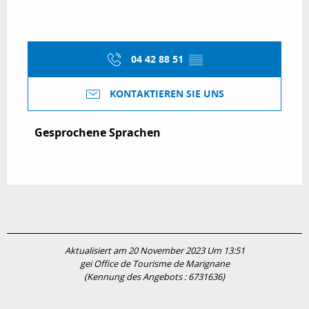
04 42 88 51
▒▒
KONTAKTIEREN SIE UNS
Gesprochene Sprachen
Gesprochene Sprachen
Aktualisiert am 20 November 2023 Um 13:51
gei Office de Tourisme de Marignane
(Kennung des Angebots :
6731636
)