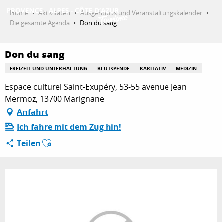
Aller
Home
Aktivitäten
Ausgehtipps und Veranstaltungskalender
au
Die gesamte Agenda
Don du sang
contenu
ENTDECKEN
principal
Don du sang
FREIZEIT UND UNTERHALTUNG
BLUTSPENDE
KARITATIV
MEDIZIN
AKTIVITÄTEN
Espace culturel Saint-Exupéry, 53-55 avenue Jean
Mermoz, 13700 Marignane
Anfahrt
AUFENTHALT
Ich fahre mit dem Zug hin!
Ajouter aux favoris
Teilen
ESPACE PRO