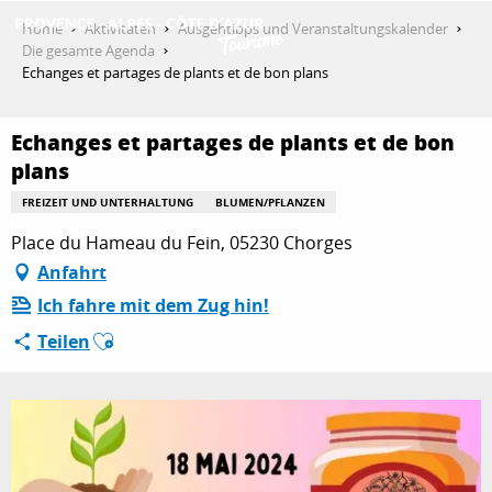
Aller
Home
Aktivitäten
Ausgehtipps und Veranstaltungskalender
au
Die gesamte Agenda
contenu
Echanges et partages de plants et de bon plans
ENTDECKEN
principal
Echanges et partages de plants et de bon
plans
AKTIVITÄTEN
FREIZEIT UND UNTERHALTUNG
BLUMEN/PFLANZEN
Place du Hameau du Fein, 05230 Chorges
AUFENTHALT
Anfahrt
Ich fahre mit dem Zug hin!
Ajouter aux favoris
Teilen
ESPACE PRO