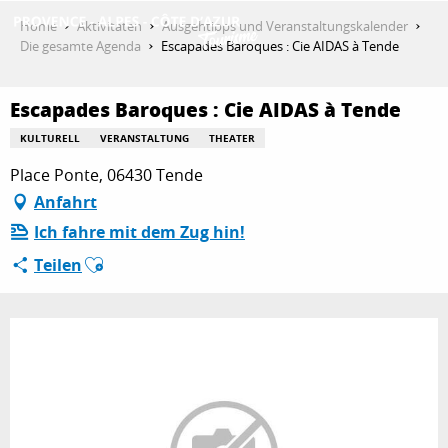
Aller
Home
Aktivitäten
Ausgehtipps und Veranstaltungskalender
au
Die gesamte Agenda
Escapades Baroques : Cie AIDAS à Tende
contenu
ENTDECKEN
principal
Escapades Baroques : Cie AIDAS à Tende
KULTURELL
VERANSTALTUNG
THEATER
AKTIVITÄTEN
Place Ponte, 06430 Tende
Anfahrt
Ich fahre mit dem Zug hin!
AUFENTHALT
Ajouter aux favoris
Teilen
ESPACE PRO