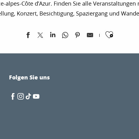
-alpes-Côte d’Azur. Finden Sie alle Veranstaltungen n
ellung, Konzert, Besichtigung, Spaziergang und Wand
Ajoute
Folgen Sie uns
vens d'un temp è de deman"
Marais du Vigueirat