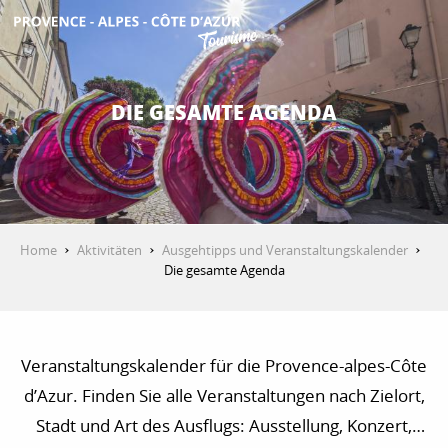
Aller
au
contenu
ENTDECKEN
principal
DIE GESAMTE AGENDA
AKTIVITÄTEN
AUFENTHALT
Home
Aktivitäten
Ausgehtipps und Veranstaltungskalender
Die gesamte Agenda
ESPACE PRO
Veranstaltungskalender für die Provence-alpes-Côte
d’Azur. Finden Sie alle Veranstaltungen nach Zielort,
Stadt und Art des Ausflugs: Ausstellung, Konzert,