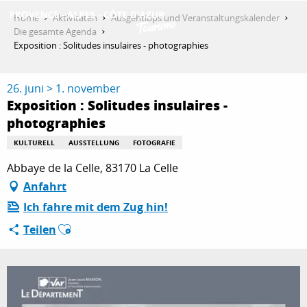
Aller
Home
Aktivitäten
Ausgehtipps und Veranstaltungskalender
au
Die gesamte Agenda
contenu
Exposition : Solitudes insulaires - photographies
ENTDECKEN
principal
26. juni > 1. november
Exposition : Solitudes insulaires -
AKTIVITÄTEN
photographies
KULTURELL
AUSSTELLUNG
FOTOGRAFIE
AUFENTHALT
Abbaye de la Celle, 83170 La Celle
Anfahrt
Ich fahre mit dem Zug hin!
ESPACE PRO
Ajouter aux favoris
Teilen