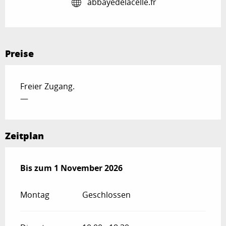
abbayedelacelle.fr
Preise
Freier Zugang.
—
Zeitplan
vom
Bis zum
26 Juni 2026
1 November 2026
bis zum
1 November 2026
Montag
Geschlossen