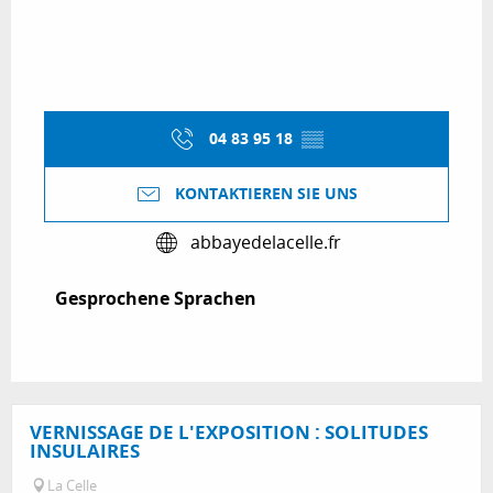
04 83 95 18
▒▒
KONTAKTIEREN SIE UNS
abbayedelacelle.fr
Gesprochene Sprachen
Gesprochene Sprachen
VERNISSAGE DE L'EXPOSITION : SOLITUDES
INSULAIRES
La Celle