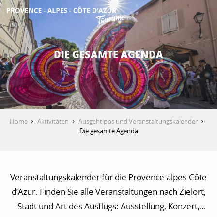
Aller
au
contenu
ENTDECKEN
principal
DIE GESAMTE AGENDA
AKTIVITÄTEN
AUFENTHALT
Home
Aktivitäten
Ausgehtipps und Veranstaltungskalender
Die gesamte Agenda
ESPACE PRO
Veranstaltungskalender für die Provence-alpes-Côte
d’Azur. Finden Sie alle Veranstaltungen nach Zielort,
Stadt und Art des Ausflugs: Ausstellung, Konzert,