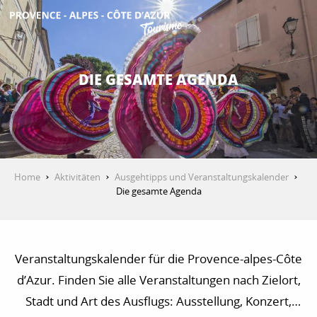
Aller
au
contenu
ENTDECKEN
principal
DIE GESAMTE AGENDA
AKTIVITÄTEN
AUFENTHALT
Home
Aktivitäten
Ausgehtipps und Veranstaltungskalender
Die gesamte Agenda
ESPACE PRO
Veranstaltungskalender für die Provence-alpes-Côte
d’Azur. Finden Sie alle Veranstaltungen nach Zielort,
Stadt und Art des Ausflugs: Ausstellung, Konzert,