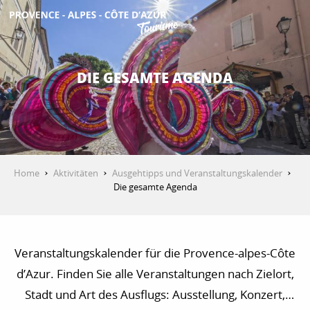
Aller
au
contenu
ENTDECKEN
principal
DIE GESAMTE AGENDA
AKTIVITÄTEN
AUFENTHALT
Home
Aktivitäten
Ausgehtipps und Veranstaltungskalender
Die gesamte Agenda
ESPACE PRO
Veranstaltungskalender für die Provence-alpes-Côte
d’Azur. Finden Sie alle Veranstaltungen nach Zielort,
Stadt und Art des Ausflugs: Ausstellung, Konzert,