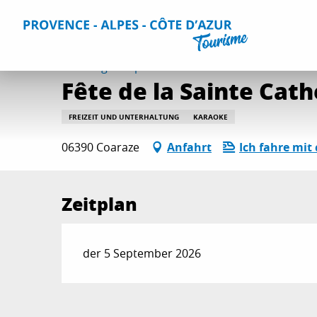
Aller
Home
Aktivitäten
Ausgehtipps und Veranstaltungskal
au
contenu
principal
Samstag 5. september
Fête de la Sainte Cath
FREIZEIT UND UNTERHALTUNG
KARAOKE
06390 Coaraze
Anfahrt
Ich fahre mit
Zeitplan
der 5 September 2026