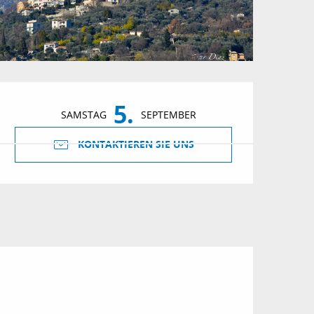
Öffnungszeiten & Kon
5.
SAMSTAG
SEPTEMBER
KONTAKTIEREN SIE UNS