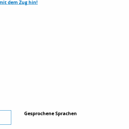
 mit dem Zug hin!
Gesprochene Sprachen
Gesprochene Sprachen