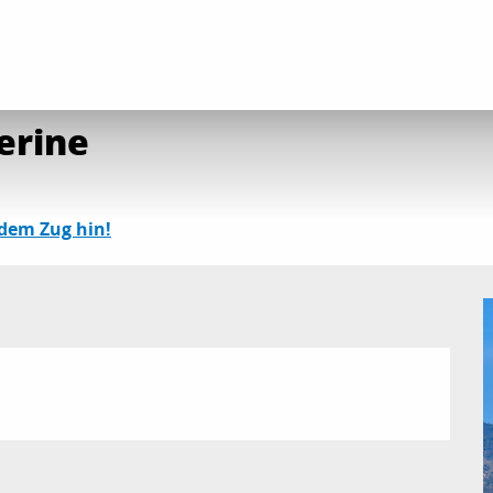
ender
Die gesamte Agenda
Fête de la Sainte Catherine
erine
 dem Zug hin!