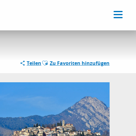
Voir les favoris
DE
Suche
Ajouter aux favoris
Teilen
Zu Favoriten hinzufügen