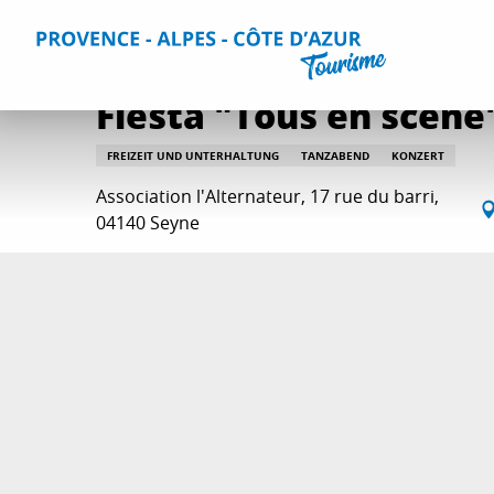
Aller
Home
Aktivitäten
Ausgehtipps und Veranstaltungskal
au
contenu
principal
Fiesta "Tous en scène
FREIZEIT UND UNTERHALTUNG
TANZABEND
KONZERT
Association l'Alternateur, 17 rue du barri,
04140 Seyne