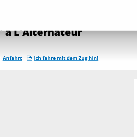
ender
Die gesamte Agenda
Fiesta "Tous en scène" à L'Alternateur
" à L'Alternateur
Anfahrt
Ich fahre mit dem Zug hin!