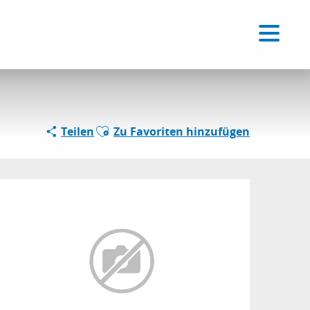
Voir les favoris
DE
Suche
Ajouter aux favoris
Teilen
Zu Favoriten hinzufügen