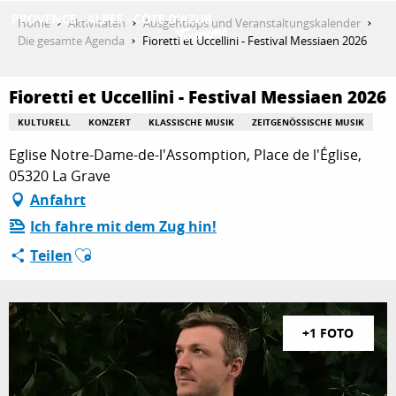
Aller
Home
Aktivitäten
Ausgehtipps und Veranstaltungskalender
au
Die gesamte Agenda
Fioretti et Uccellini - Festival Messiaen 2026
contenu
ENTDECKEN
principal
Fioretti et Uccellini - Festival Messiaen 2026
KULTURELL
KONZERT
KLASSISCHE MUSIK
ZEITGENÖSSISCHE MUSIK
AKTIVITÄTEN
Eglise Notre-Dame-de-l'Assomption, Place de l'Église,
05320 La Grave
Anfahrt
AUFENTHALT
Ich fahre mit dem Zug hin!
Ajouter aux favoris
Teilen
ESPACE PRO
+1 FOTO