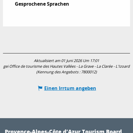
Gesprochene Sprachen
Gesprochene Sprachen
Aktualisiert am 01 Juni 2026 Um 17:01
gei Office de tourisme des Hautes Vallées - La Grave - La Clarée - L'Izoard
(Kennung des Angebots :
7800012
)
Einen Irrtum angeben
Provence-Alpes-Côte d’Azur Tourism Board