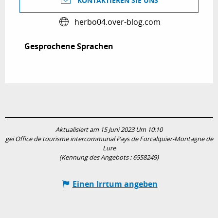
KONTAKTIEREN SIE UNS
herbo04.over-blog.com
Gesprochene Sprachen
Gesprochene Sprachen
Aktualisiert am 15 Juni 2023 Um 10:10
gei Office de tourisme intercommunal Pays de Forcalquier-Montagne de
Lure
(Kennung des Angebots :
6558249
)
Einen Irrtum angeben