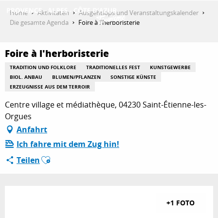
Aller
Home
Aktivitäten
Ausgehtipps und Veranstaltungskalender
au
Die gesamte Agenda
Foire à l'herboristerie
contenu
ENTDECKEN
principal
Foire à l'herboristerie
TRADITION UND FOLKLORE
TRADITIONELLES FEST
KUNSTGEWERBE
AKTIVITÄTEN
BIOL. ANBAU
BLUMEN/PFLANZEN
SONSTIGE KÜNSTE
ERZEUGNISSE AUS DEM TERROIR
Centre village et médiathèque, 04230 Saint-Étienne-les-
AUFENTHALT
Orgues
Anfahrt
Ich fahre mit dem Zug hin!
ESPACE PRO
Ajouter aux favoris
Teilen
+1 FOTO