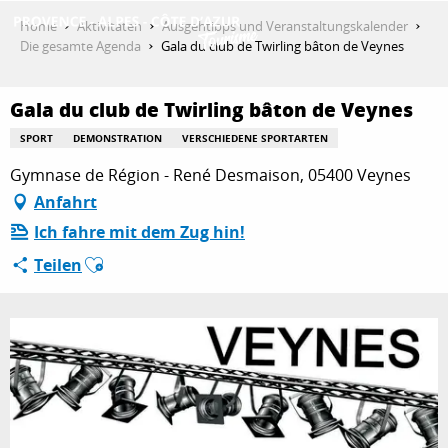
Aller
Home
Aktivitäten
Ausgehtipps und Veranstaltungskalender
au
Die gesamte Agenda
Gala du club de Twirling bâton de Veynes
contenu
ENTDECKEN
principal
Gala du club de Twirling bâton de Veynes
SPORT
DEMONSTRATION
VERSCHIEDENE SPORTARTEN
AKTIVITÄTEN
Gymnase de Région - René Desmaison, 05400 Veynes
Anfahrt
Ich fahre mit dem Zug hin!
AUFENTHALT
Ajouter aux favoris
Teilen
ESPACE PRO