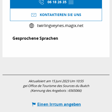
06 18 26 35
▒▒
KONTAKTIEREN SIE UNS
twirlingveynes.magix.net
Gesprochene Sprachen
Gesprochene Sprachen
Aktualisiert am 15 Juni 2023 Um 10:55
gei Office de Tourisme des Sources du Buëch
(Kennung des Angebots :
6565066
)
Einen Irrtum angeben