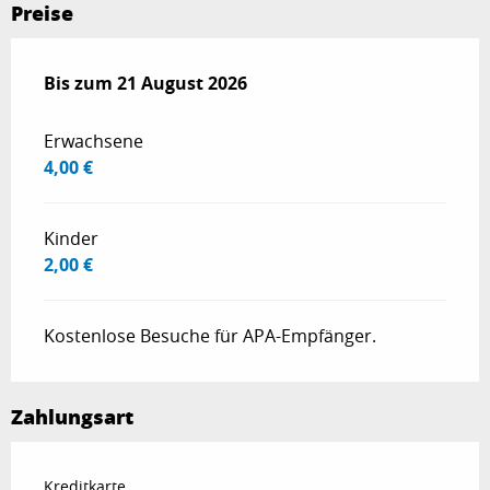
Preise
ab
Bis zum
9 Mai 2025
21 August 2026
bis zum
21 August 2026
Erwachsene
4,00 €
Kinder
2,00 €
Kostenlose Besuche für APA-Empfänger.
Zahlungsart
Kreditkarte