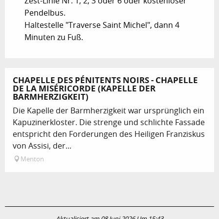
Zest-Linie Nr. 1, 2, 3 oder 6 oder kostenloser
Pendelbus.
Haltestelle "Traverse Saint Michel", dann 4
Minuten zu Fuß.
CHAPELLE DES PÉNITENTS NOIRS - CHAPELLE
DE LA MISÉRICORDE (KAPELLE DER
BARMHERZIGKEIT)
Die Kapelle der Barmherzigkeit war ursprünglich ein
Kapuzinerkloster. Die strenge und schlichte Fassade
entspricht den Forderungen des Heiligen Franziskus
von Assisi, der...
Menton
Aktualisiert am 08 Juni 2026 Um 15:43