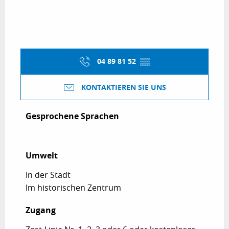
04 89 81 52
▒▒
KONTAKTIEREN SIE UNS
Gesprochene Sprachen
Gesprochene Sprachen
Umwelt
Umwelt
In der Stadt
Im historischen Zentrum
Zugang
Zugang