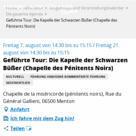
Aller
Home
Aktivitäten
Ausgehtipps und Veranstaltungskalender
au
Die gesamte Agenda
contenu
Geführte Tour: Die Kapelle der Schwarzen Büßer (Chapelle des
ENTDECKEN
principal
Pénitents Noirs)
Freitag 7. august von 14:30 bis zu 15:15 / Freitag 21.
AKTIVITÄTEN
august von 14:30 bis zu 15:15
Geführte Tour: Die Kapelle der Schwarzen
Büßer (Chapelle des Pénitents Noirs)
AUFENTHALT
KULTURELL
FÜHRUNG UND/ODER KOMMENTIERTE FÜHRUNG
GESCHICHTLICH
Chapelle de la miséricorde (pénitents noirs), Rue du
ESPACE PRO
Général Gallieni, 06500 Menton
Anfahrt
Ich fahre mit dem Zug hin!
Ajouter aux favoris
Teilen