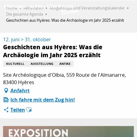
Aller
Home
Aktivitäten
Ausgehtipps und Veranstaltungskalender
au
Die gesamte Agenda
contenu
Geschichten aus Hyères: Was die Archäologie im Jahr 2025 erzählt
ENTDECKEN
principal
12. juni > 31. oktober
Geschichten aus Hyères: Was die
AKTIVITÄTEN
Archäologie im Jahr 2025 erzählt
KULTURELL
AUSSTELLUNG
ANTIKE
AUFENTHALT
Site Archéologique d'Olbia, 559 Route de l'Almanarre,
83400 Hyères
Anfahrt
ESPACE PRO
Ich fahre mit dem Zug hin!
Ajouter aux favoris
Teilen