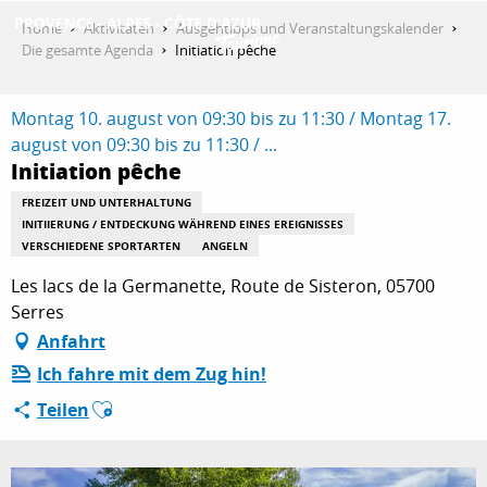
Aller
Home
Aktivitäten
Ausgehtipps und Veranstaltungskalender
au
Die gesamte Agenda
Initiation pêche
contenu
ENTDECKEN
principal
Montag 10. august von 09:30 bis zu 11:30 / Montag 17.
august von 09:30 bis zu 11:30 / ...
Initiation pêche
AKTIVITÄTEN
FREIZEIT UND UNTERHALTUNG
INITIIERUNG / ENTDECKUNG WÄHREND EINES EREIGNISSES
VERSCHIEDENE SPORTARTEN
ANGELN
AUFENTHALT
Les lacs de la Germanette, Route de Sisteron, 05700
Serres
ESPACE PRO
Anfahrt
Ich fahre mit dem Zug hin!
Ajouter aux favoris
Teilen