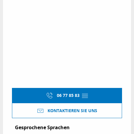
06 77 85 83
▒▒
KONTAKTIEREN SIE UNS
Gesprochene Sprachen
Gesprochene Sprachen