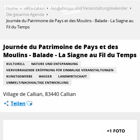
Aller
Home
Aktivitäten
Ausgehtipps und Veranstaltungskalender
au
Die gesamte Agenda
contenu
Journée du Patrimoine de Pays et des Moulins - Balade - La Siagne au
ENTDECKEN
principal
Fil du Temps
Journée du Patrimoine de Pays et des
AKTIVITÄTEN
Moulins - Balade - La Siagne au Fil du Temps
KULTURELL
NATURE UND ENTSPANNUNG
HERVORRAGENDE ERÖFFNUNG FÜR EINMALIGE VERANSTALTUNGEN
AUFENTHALT
KUNSTGEWERBE
WASSER
LANDWIRTSCHAFT
UMWELT/NACHHALTIGE ENTWICKLUNG
Village de Callian, 83440 Callian
ESPACE PRO
Ajouter aux favoris
Teilen
+1 FOTO