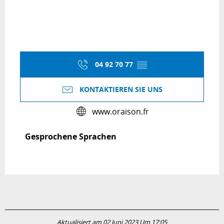
04 92 70 77
▒▒
KONTAKTIEREN SIE UNS
www.oraison.fr
Gesprochene Sprachen
Gesprochene Sprachen
Aktualisiert am 02 Juni 2023 Um 17:05