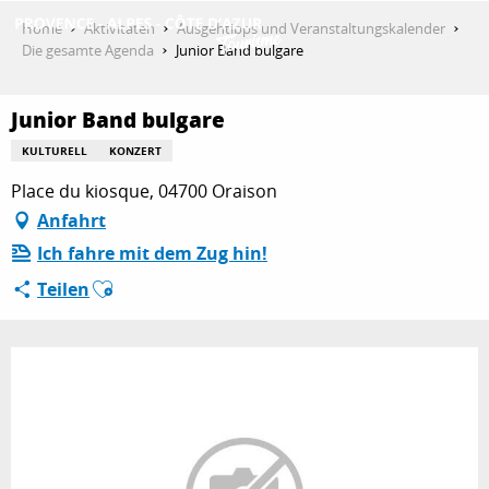
Aller
Home
Aktivitäten
Ausgehtipps und Veranstaltungskalender
au
Die gesamte Agenda
Junior Band bulgare
contenu
ENTDECKEN
principal
Junior Band bulgare
KULTURELL
KONZERT
AKTIVITÄTEN
Place du kiosque, 04700 Oraison
Anfahrt
Ich fahre mit dem Zug hin!
AUFENTHALT
Ajouter aux favoris
Teilen
ESPACE PRO