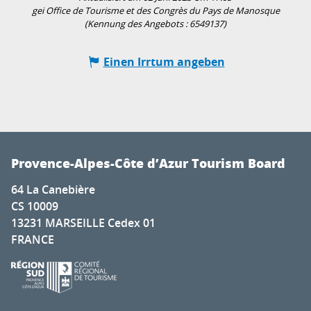
gei Office de Tourisme et des Congrès du Pays de Manosque
(Kennung des Angebots :
6549137
)
Einen Irrtum angeben
Provence-Alpes-Côte d’Azur Tourism Board
64 La Canebière
CS 10009
13231 MARSEILLE Cedex 01
FRANCE