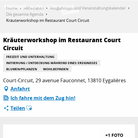
Aller
Home
Aktivitäten
Ausgehtipps und Veranstaltungskalender
au
Die gesamte Agenda
contenu
Kräuterworkshop im Restaurant Court Circuit
ENTDECKEN
principal
Kräuterworkshop im Restaurant Court
Circuit
AKTIVITÄTEN
FREIZEIT UND UNTERHALTUNG
INITIIERUNG / ENTDECKUNG WÄHREND EINES EREIGNISSES
BLUMEN/PFLANZEN
WOHLBEFINDEN
AUFENTHALT
Court-Circuit, 29 avenue Fauconnet, 13810 Eygalières
Anfahrt
ESPACE PRO
Ich fahre mit dem Zug hin!
Ajouter aux favoris
Teilen
+1 FOTO