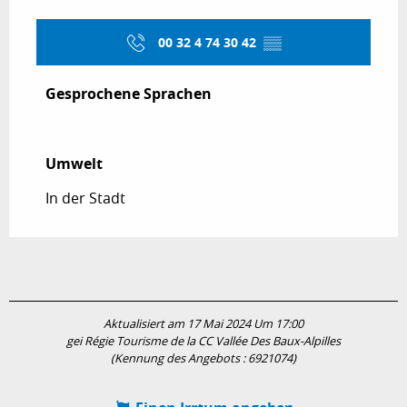
00 32 4 74 30 42
▒▒
Gesprochene Sprachen
Gesprochene Sprachen
Umwelt
Umwelt
In der Stadt
Aktualisiert am 17 Mai 2024 Um 17:00
gei Régie Tourisme de la CC Vallée Des Baux-Alpilles
(Kennung des Angebots :
6921074
)