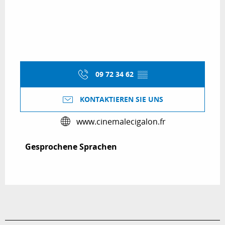
09 72 34 62
▒▒
KONTAKTIEREN SIE UNS
www.cinemalecigalon.fr
Gesprochene Sprachen
Gesprochene Sprachen