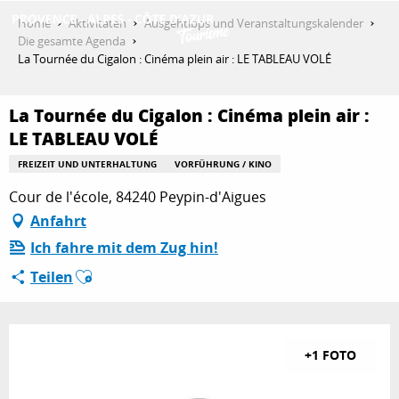
Aller
Home
Aktivitäten
Ausgehtipps und Veranstaltungskalender
au
Die gesamte Agenda
contenu
La Tournée du Cigalon : Cinéma plein air : LE TABLEAU VOLÉ
ENTDECKEN
principal
La Tournée du Cigalon : Cinéma plein air :
LE TABLEAU VOLÉ
AKTIVITÄTEN
FREIZEIT UND UNTERHALTUNG
VORFÜHRUNG / KINO
Cour de l'école, 84240 Peypin-d'Aigues
AUFENTHALT
Anfahrt
Ich fahre mit dem Zug hin!
Ajouter aux favoris
Teilen
ESPACE PRO
+1 FOTO