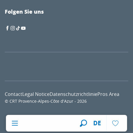
Folgen Sie uns
Contact
Legal Notice
Datenschutzrichtlinie
Pros Area
© CRT Provence-Alpes-Côte d'Azur - 2026
Voir l
DE
Suche