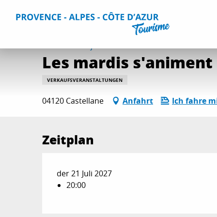
Aller
Home
Aktivitäten
Ausgehtipps und Veranstaltungskal
au
contenu
principal
Mittwoch 21. juli 2027 um 20:00
Les mardis s'animent 
VERKAUFSVERANSTALTUNGEN
04120 Castellane
Anfahrt
Ich fahre m
Zeitplan
der 21 Juli 2027
20:00