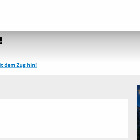
ender
Die gesamte Agenda
Les mardis s'animent !
!
it dem Zug hin!