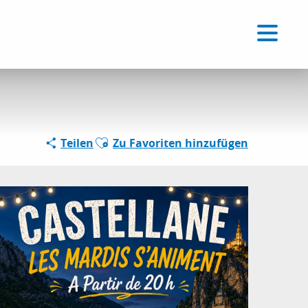
Voir les favoris
DE
Suche
Ajouter aux favoris
Teilen
Zu Favoriten hinzufügen