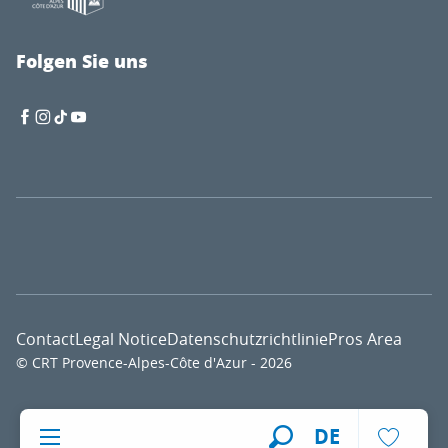
Folgen Sie uns
Contact
Legal Notice
Datenschutzrichtlinie
Pros Area
© CRT Provence-Alpes-Côte d'Azur - 2026
Voir l
DE