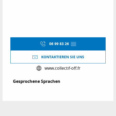
06 99 83 26
▒▒
KONTAKTIEREN SIE UNS
www.collectif-off.fr
Gesprochene Sprachen
Gesprochene Sprachen