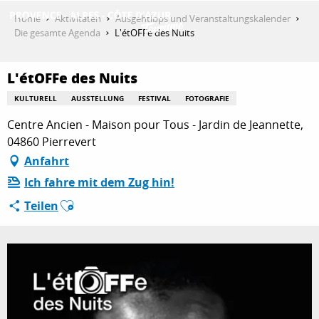
Aller
Home
Aktivitäten
Ausgehtipps und Veranstaltungskalender
au
Die gesamte Agenda
L'étOFFe des Nuits
contenu
ENTDECKEN
principal
L'étOFFe des Nuits
KULTURELL
AUSSTELLUNG
FESTIVAL
FOTOGRAFIE
AKTIVITÄTEN
Centre Ancien - Maison pour Tous - Jardin de Jeannette,
04860 Pierrevert
Anfahrt
AUFENTHALT
Ich fahre mit dem Zug hin!
Ajouter aux favoris
Teilen
ESPACE PRO