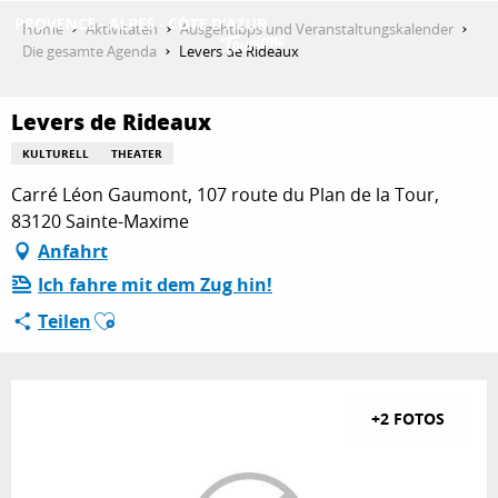
Aller
Home
Aktivitäten
Ausgehtipps und Veranstaltungskalender
au
Die gesamte Agenda
Levers de Rideaux
contenu
ENTDECKEN
principal
Levers de Rideaux
KULTURELL
THEATER
AKTIVITÄTEN
Carré Léon Gaumont, 107 route du Plan de la Tour,
83120 Sainte-Maxime
Anfahrt
AUFENTHALT
Ich fahre mit dem Zug hin!
Ajouter aux favoris
Teilen
ESPACE PRO
+2 FOTOS