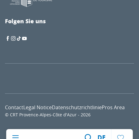
Folgen Sie uns
Contact
Legal Notice
Datenschutzrichtlinie
Pros Area
© CRT Provence-Alpes-Côte d'Azur - 2026
Voir l
DE