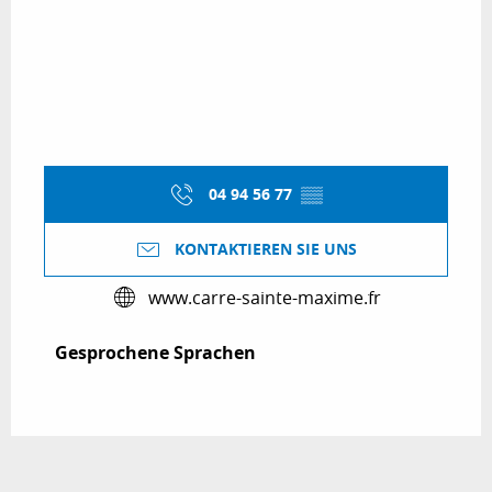
04 94 56 77
▒▒
KONTAKTIEREN SIE UNS
www.carre-sainte-maxime.fr
Gesprochene Sprachen
Gesprochene Sprachen