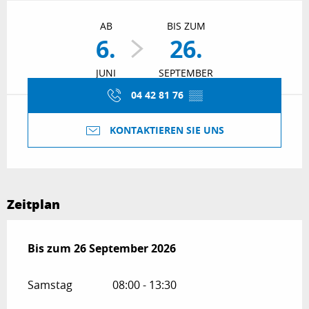
Öffnungszeiten & Kontaktdaten
AB
BIS ZUM
6.
26.
JUNI
SEPTEMBER
04 42 81 76
▒▒
KONTAKTIEREN SIE UNS
Zeitplan
vom
Bis zum
6 Juni 2026
26 September 2026
bis zum
26 September 2026
Samstag
08:00 - 13:30