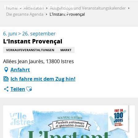
Aller
Home
Aktivitäten
Ausgehtipps und Veranstaltungskalender
au
Die gesamte Agenda
L’Instant Provençal
contenu
ENTDECKEN
principal
6. juni > 26. september
L’Instant Provençal
AKTIVITÄTEN
VERKAUFSVERANSTALTUNGEN
MARKT
Allées Jean Jaurès, 13800 Istres
Anfahrt
AUFENTHALT
Ich fahre mit dem Zug hin!
Ajouter aux favoris
Teilen
ESPACE PRO