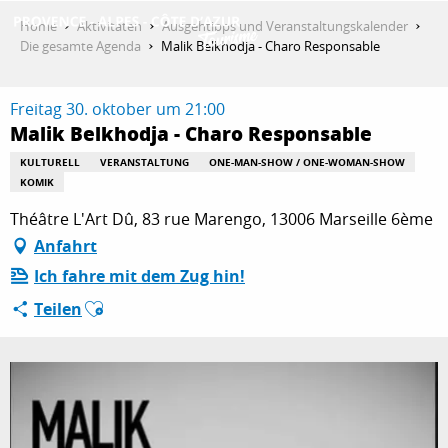
Aller
Home
Aktivitäten
Ausgehtipps und Veranstaltungskalender
au
Die gesamte Agenda
Malik Belkhodja - Charo Responsable
contenu
ENTDECKEN
principal
Freitag 30. oktober um 21:00
Malik Belkhodja - Charo Responsable
AKTIVITÄTEN
KULTURELL
VERANSTALTUNG
ONE-MAN-SHOW / ONE-WOMAN-SHOW
KOMIK
Théâtre L'Art Dû, 83 rue Marengo, 13006 Marseille 6ème
AUFENTHALT
Anfahrt
Ich fahre mit dem Zug hin!
Ajouter aux favoris
Teilen
ESPACE PRO