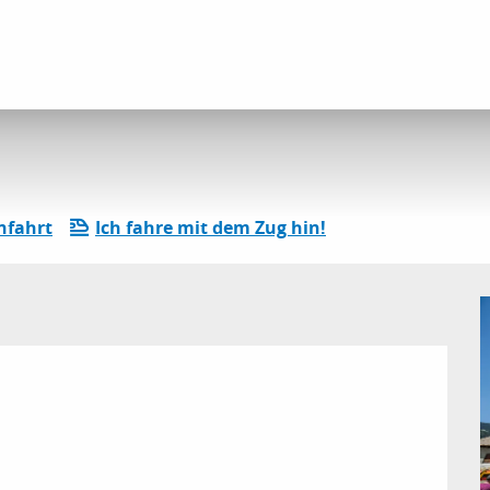
ender
Die gesamte Agenda
Marché de Vallouise
nfahrt
Ich fahre mit dem Zug hin!