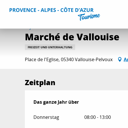
Aller
Home
Aktivitäten
Ausgehtipps und Veranstaltungskal
au
contenu
principal
1. januar > 31. dezember
Marché de Vallouise
FREIZEIT UND UNTERHALTUNG
Place de l'Eglise, 05340 Vallouise-Pelvoux
A
Zeitplan
Das ganze Jahr über
Das ganze Jahr über
Donnerstag
08:00 - 13:00