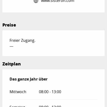
www.sisteron.com
Preise
Freier Zugang.
—
Zeitplan
Das ganze Jahr über
Das ganze Jahr über
Mittwoch
08:00 - 13:00