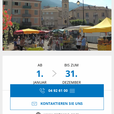
Öffnungszeiten & Kontaktdaten
AB
BIS ZUM
1.
31.
JANUAR
DEZEMBER
04 92 61 00
▒▒
KONTAKTIEREN SIE UNS