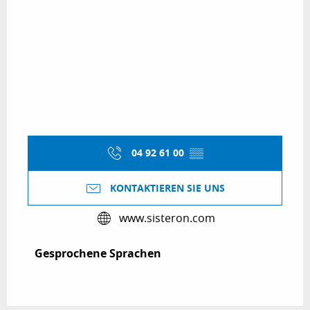
04 92 61 00
▒▒
KONTAKTIEREN SIE UNS
www.sisteron.com
Gesprochene Sprachen
Gesprochene Sprachen