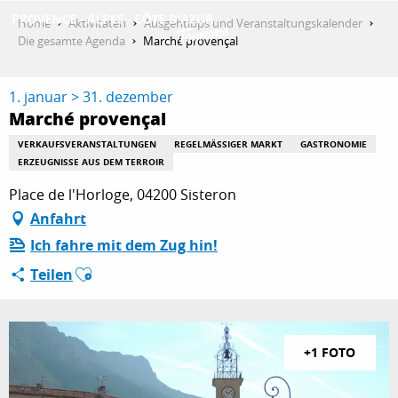
Aller
Home
Aktivitäten
Ausgehtipps und Veranstaltungskalender
au
Die gesamte Agenda
Marché provençal
contenu
ENTDECKEN
principal
1. januar > 31. dezember
Marché provençal
AKTIVITÄTEN
VERKAUFSVERANSTALTUNGEN
REGELMÄSSIGER MARKT
GASTRONOMIE
ERZEUGNISSE AUS DEM TERROIR
Place de l'Horloge, 04200 Sisteron
AUFENTHALT
Anfahrt
Ich fahre mit dem Zug hin!
Ajouter aux favoris
Teilen
ESPACE PRO
+1 FOTO