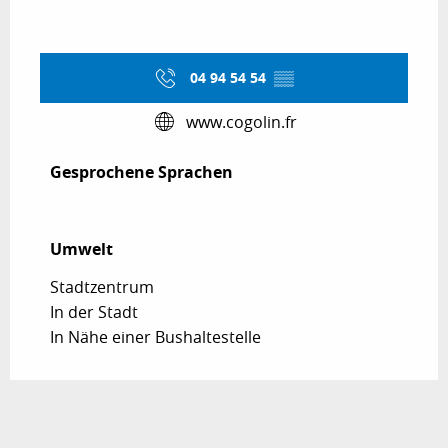
04 94 54 54
▒▒
www.cogolin.fr
Gesprochene Sprachen
Gesprochene Sprachen
Umwelt
Umwelt
Stadtzentrum
In der Stadt
In Nähe einer Bushaltestelle