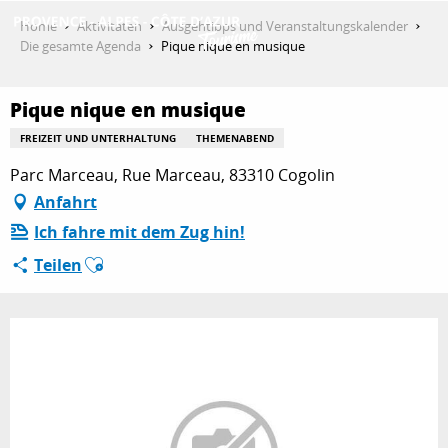
Aller
Home
Aktivitäten
Ausgehtipps und Veranstaltungskalender
au
Die gesamte Agenda
Pique nique en musique
contenu
ENTDECKEN
principal
Pique nique en musique
FREIZEIT UND UNTERHALTUNG
THEMENABEND
AKTIVITÄTEN
Parc Marceau, Rue Marceau, 83310 Cogolin
Anfahrt
Ich fahre mit dem Zug hin!
AUFENTHALT
Ajouter aux favoris
Teilen
ESPACE PRO