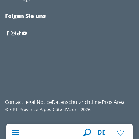
Folgen Sie uns
Contact
Legal Notice
Datenschutzrichtlinie
Pros Area
© CRT Provence-Alpes-Côte d'Azur - 2026
Voir l
DE