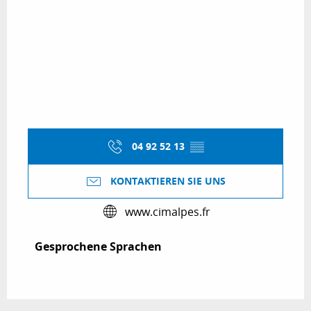
04 92 52 13
▒▒
KONTAKTIEREN SIE UNS
www.cimalpes.fr
Gesprochene Sprachen
Gesprochene Sprachen