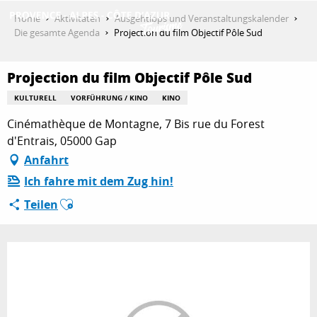
Aller
Home
Aktivitäten
Ausgehtipps und Veranstaltungskalender
au
Die gesamte Agenda
Projection du film Objectif Pôle Sud
contenu
ENTDECKEN
principal
Projection du film Objectif Pôle Sud
KULTURELL
VORFÜHRUNG / KINO
KINO
AKTIVITÄTEN
Cinémathèque de Montagne, 7 Bis rue du Forest
d'Entrais, 05000 Gap
Anfahrt
AUFENTHALT
Ich fahre mit dem Zug hin!
Ajouter aux favoris
Teilen
ESPACE PRO