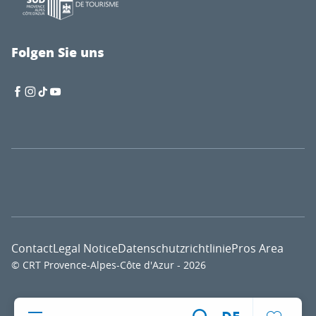
Folgen Sie uns
Contact
Legal Notice
Datenschutzrichtlinie
Pros Area
© CRT Provence-Alpes-Côte d'Azur - 2026
Voir l