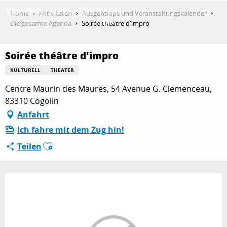
Aller
Home
Aktivitäten
Ausgehtipps und Veranstaltungskalender
au
Die gesamte Agenda
Soirée théâtre d'impro
contenu
ENTDECKEN
principal
Soirée théâtre d'impro
KULTURELL
THEATER
AKTIVITÄTEN
Centre Maurin des Maures, 54 Avenue G. Clemenceau,
83310 Cogolin
Anfahrt
AUFENTHALT
Ich fahre mit dem Zug hin!
Ajouter aux favoris
Teilen
ESPACE PRO