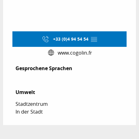
+33 (0)4 94 54 54
▒▒
www.cogolin.fr
Gesprochene Sprachen
Gesprochene Sprachen
Umwelt
Umwelt
Stadtzentrum
In der Stadt