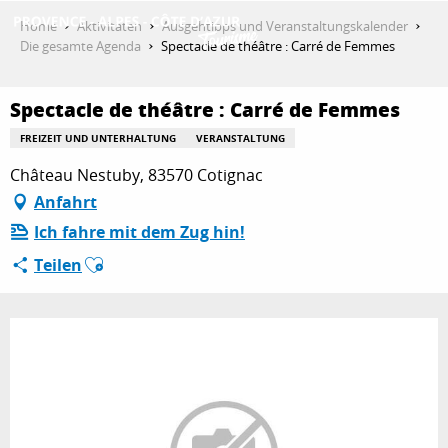
Aller
Home
Aktivitäten
Ausgehtipps und Veranstaltungskalender
au
Die gesamte Agenda
Spectacle de théâtre : Carré de Femmes
contenu
ENTDECKEN
principal
Spectacle de théâtre : Carré de Femmes
FREIZEIT UND UNTERHALTUNG
VERANSTALTUNG
AKTIVITÄTEN
Château Nestuby, 83570 Cotignac
Anfahrt
Ich fahre mit dem Zug hin!
AUFENTHALT
Ajouter aux favoris
Teilen
ESPACE PRO