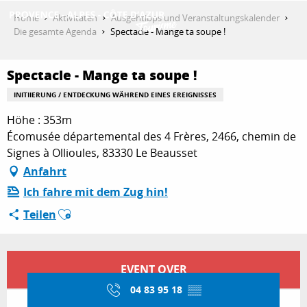
Aller
Home
Aktivitäten
Ausgehtipps und Veranstaltungskalender
au
Die gesamte Agenda
Spectacle - Mange ta soupe !
contenu
ENTDECKEN
principal
Spectacle - Mange ta soupe !
INITIIERUNG / ENTDECKUNG WÄHREND EINES EREIGNISSES
AKTIVITÄTEN
Höhe : 353m
Écomusée départemental des 4 Frères, 2466, chemin de
Signes à Ollioules, 83330 Le Beausset
AUFENTHALT
Anfahrt
Ich fahre mit dem Zug hin!
Ajouter aux favoris
Teilen
ESPACE PRO
Öffnungszeiten & Kontaktdaten
EVENT OVER
04 83 95 18
▒▒