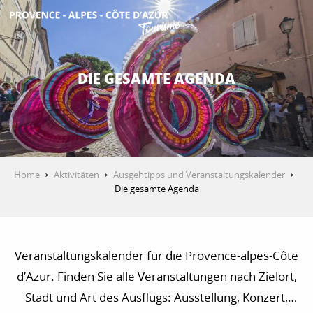
Aller
au
contenu
ENTDECKEN
principal
DIE GESAMTE AGENDA
AKTIVITÄTEN
AUFENTHALT
Home
Aktivitäten
Ausgehtipps und Veranstaltungskalender
Die gesamte Agenda
ESPACE PRO
Veranstaltungskalender für die Provence-alpes-Côte
d’Azur. Finden Sie alle Veranstaltungen nach Zielort,
Stadt und Art des Ausflugs: Ausstellung, Konzert,