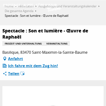
Aller
Home
Aktivitäten
Ausgehtipps und Veranstaltungskalender
au
Die gesamte Agenda
contenu
Spectacle : Son et lumière - Œuvre de Raphaël
ENTDECKEN
principal
Spectacle : Son et lumière - Œuvre de
Raphaël
AKTIVITÄTEN
FREIZEIT UND UNTERHALTUNG
VERANSTALTUNG
Basilique, 83470 Saint-Maximin-la-Sainte-Baume
AUFENTHALT
Anfahrt
Ich fahre mit dem Zug hin!
Ajouter aux favoris
Teilen
ESPACE PRO