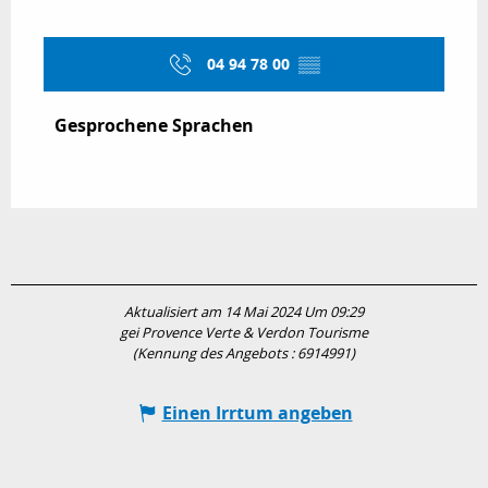
04 94 78 00
▒▒
Gesprochene Sprachen
Gesprochene Sprachen
Aktualisiert am 14 Mai 2024 Um 09:29
gei Provence Verte & Verdon Tourisme
(Kennung des Angebots :
6914991
)
Einen Irrtum angeben