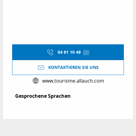
04 91 10 49
▒▒
KONTAKTIEREN SIE UNS
www.tourisme.allauch.com
Gesprochene Sprachen
Gesprochene Sprachen