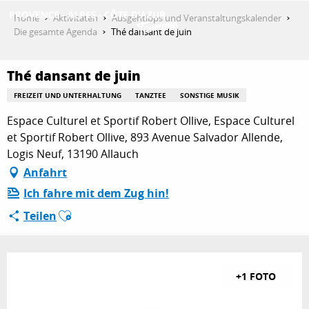
Aller
Home
Aktivitäten
Ausgehtipps und Veranstaltungskalender
au
Die gesamte Agenda
Thé dansant de juin
contenu
ENTDECKEN
principal
Thé dansant de juin
FREIZEIT UND UNTERHALTUNG
TANZTEE
SONSTIGE MUSIK
AKTIVITÄTEN
Espace Culturel et Sportif Robert Ollive, Espace Culturel
et Sportif Robert Ollive, 893 Avenue Salvador Allende,
Logis Neuf, 13190 Allauch
AUFENTHALT
Anfahrt
Ich fahre mit dem Zug hin!
Ajouter aux favoris
Teilen
ESPACE PRO
+1 FOTO