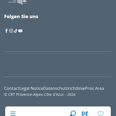
Folgen Sie uns
Contact
Legal Notice
Datenschutzrichtlinie
Pros Area
© CRT Provence-Alpes-Côte d'Azur - 2026
Voir l
DE