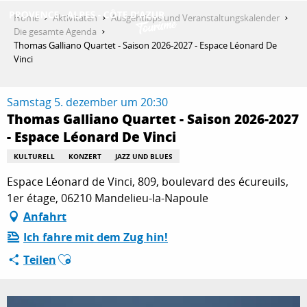
Aller
Home
Aktivitäten
Ausgehtipps und Veranstaltungskalender
au
Die gesamte Agenda
contenu
Thomas Galliano Quartet - Saison 2026-2027 - Espace Léonard De
ENTDECKEN
principal
Vinci
Samstag 5. dezember um 20:30
AKTIVITÄTEN
Thomas Galliano Quartet - Saison 2026-2027
- Espace Léonard De Vinci
KULTURELL
KONZERT
JAZZ UND BLUES
AUFENTHALT
Espace Léonard de Vinci, 809, boulevard des écureuils,
1er étage, 06210 Mandelieu-la-Napoule
ESPACE PRO
Anfahrt
Ich fahre mit dem Zug hin!
Ajouter aux favoris
Teilen