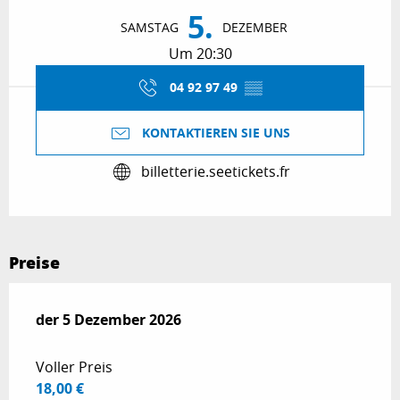
5.
SAMSTAG
DEZEMBER
Um 20:30
04 92 97 49
▒▒
KONTAKTIEREN SIE UNS
billetterie.seetickets.fr
Preise
der
der
5 Dezember 2026
5 Dezember 2026
Voller Preis
18,00 €