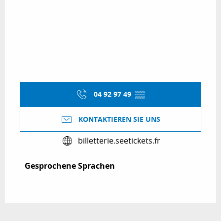
04 92 97 49
▒▒
KONTAKTIEREN SIE UNS
billetterie.seetickets.fr
Gesprochene Sprachen
Gesprochene Sprachen