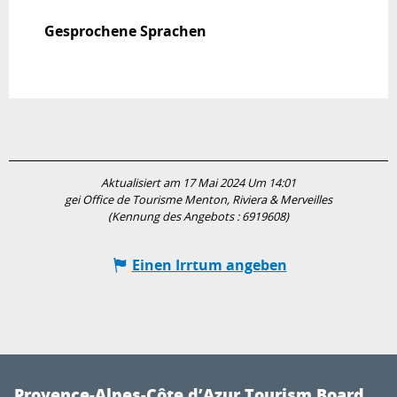
Gesprochene Sprachen
Gesprochene Sprachen
Aktualisiert am 17 Mai 2024 Um 14:01
gei Office de Tourisme Menton, Riviera & Merveilles
(Kennung des Angebots :
6919608
)
Einen Irrtum angeben
Provence-Alpes-Côte d’Azur Tourism Board