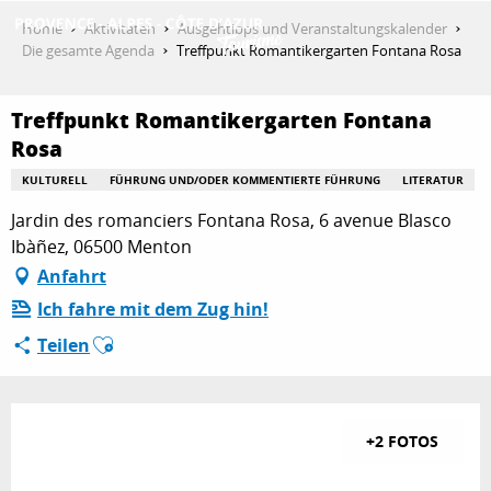
Aller
Home
Aktivitäten
Ausgehtipps und Veranstaltungskalender
au
Die gesamte Agenda
Treffpunkt Romantikergarten Fontana Rosa
contenu
ENTDECKEN
principal
Treffpunkt Romantikergarten Fontana
Rosa
AKTIVITÄTEN
KULTURELL
FÜHRUNG UND/ODER KOMMENTIERTE FÜHRUNG
LITERATUR
Jardin des romanciers Fontana Rosa, 6 avenue Blasco
Ibàñez, 06500 Menton
AUFENTHALT
Anfahrt
Ich fahre mit dem Zug hin!
Ajouter aux favoris
ESPACE PRO
Teilen
+2 FOTOS