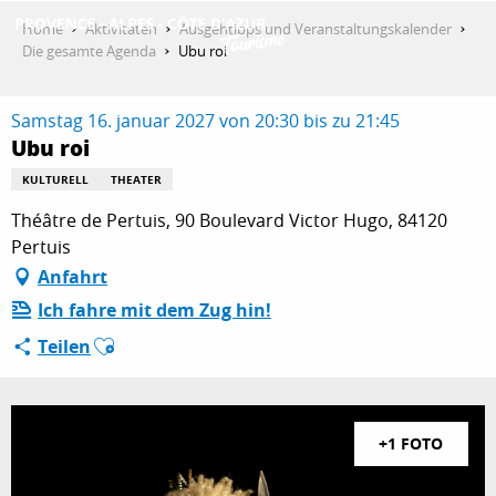
Aller
Home
Aktivitäten
Ausgehtipps und Veranstaltungskalender
au
Die gesamte Agenda
Ubu roi
contenu
ENTDECKEN
principal
Samstag 16. januar 2027 von 20:30 bis zu 21:45
Ubu roi
AKTIVITÄTEN
KULTURELL
THEATER
Théâtre de Pertuis, 90 Boulevard Victor Hugo, 84120
Pertuis
AUFENTHALT
Anfahrt
Ich fahre mit dem Zug hin!
Ajouter aux favoris
Teilen
ESPACE PRO
+1 FOTO