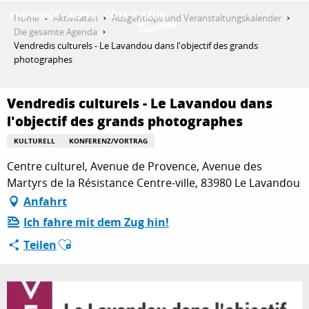
Aller
Home
Aktivitäten
Ausgehtipps und Veranstaltungskalender
au
Die gesamte Agenda
contenu
Vendredis culturels - Le Lavandou dans l'objectif des grands
ENTDECKEN
principal
photographes
Vendredis culturels - Le Lavandou dans
AKTIVITÄTEN
l'objectif des grands photographes
KULTURELL
KONFERENZ/VORTRAG
AUFENTHALT
Centre culturel, Avenue de Provence, Avenue des
Martyrs de la Résistance Centre-ville, 83980 Le Lavandou
Anfahrt
ESPACE PRO
Ich fahre mit dem Zug hin!
Ajouter aux favoris
Teilen